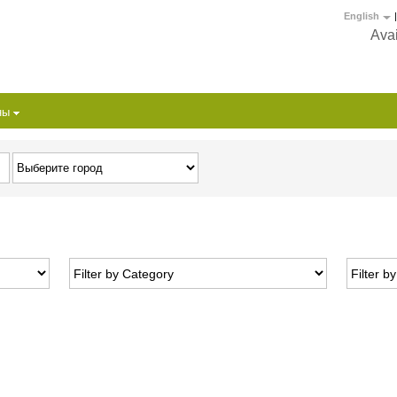
English
|
Avai
ны