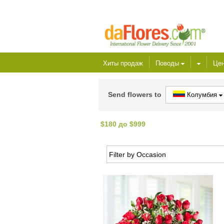
Хиты продаж
Поводы
Це
Send flowers to
Колумбия
$180 до $999