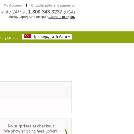
|
My Account
Служба заботы о клиентах
1.800.343.3237
lable 24/7 at
(USA)
Международные номера?
Щелкните здесь
Тринидад и Тобаго
ь цветы в
No surprises at checkout
We show shipping fees upfront