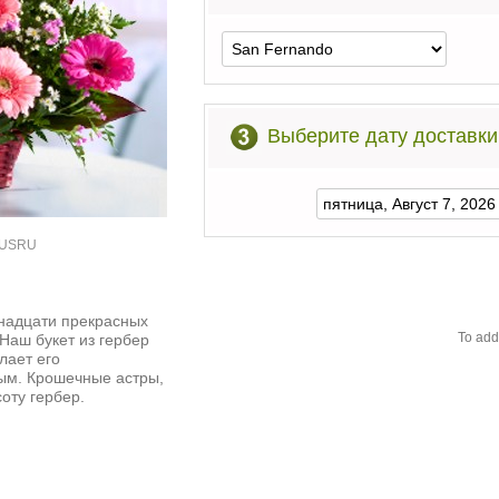
Выберите дату доставки
47USRU
надцати прекрасных
To add
 Наш букет из гербер
лает его
м. Крошечные астры,
оту гербер.