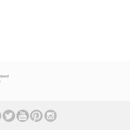
nteed
s