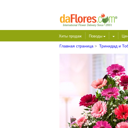
Хиты продаж
Поводы
Це
Главная страница
>
Тринидад и То