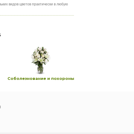
льких видов цветов практически в любую
s
Соболезнование и похороны
День рождения
d