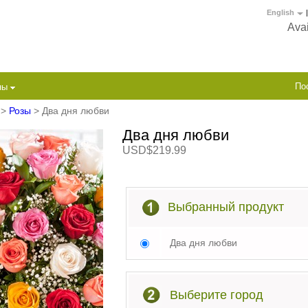
English
|
Avai
По
ны
>
Розы
> Два дня любви
Два дня любви
USD$219.99
Выбранный продукт
Два дня любви
Выберите город