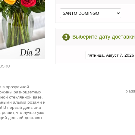
Выберите дату доставки
37USRU
з в прозрачной
To add
 дюжины разноцветных
ной стеклянной вазе.
льными алыми розами и
! В первый день она
 решит, что лучше уже
щий день ей доставят