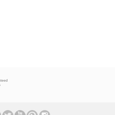
nteed
s