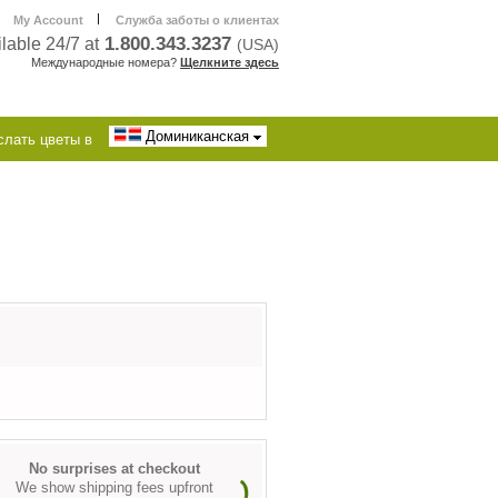
|
My Account
Служба заботы о клиентах
1.800.343.3237
lable 24/7 at
(USA)
Международные номера?
Щелкните здесь
Доминиканская
слать цветы в
No surprises at checkout
We show shipping fees upfront